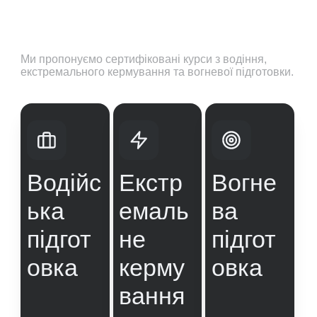
Ми пропонуємо сертифіковані курси з водіння, 
екстремального кермування та вогневої підготовки.
Водійс
Екстр
Вогне
ька 
емаль
ва 
підгот
не 
підгот
овка
керму
овка
вання