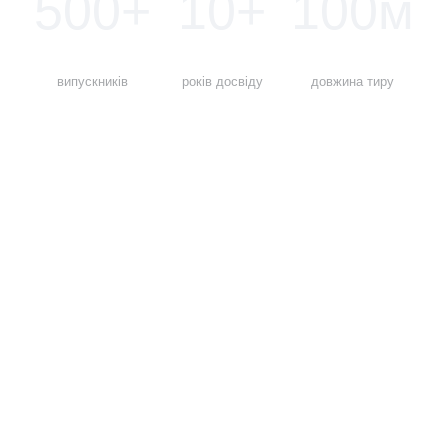
500+
10+
100м
випускників
років досвіду
довжина тиру