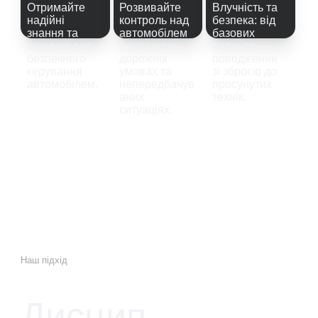
Отримайте 
Розвивайте 
Влучність та 
надійні 
контроль над 
безпека: від 
знання та 
автомобілем 
базових 
навички для 
у складних 
навичок 
безпечного 
дорожніх 
поводження 
керування 
умовах та 
зі зброєю до 
автомобілем.
непередбачув
просунутих 
аних 
технік.
ситуаціях.
Наш підхід
Дисцип